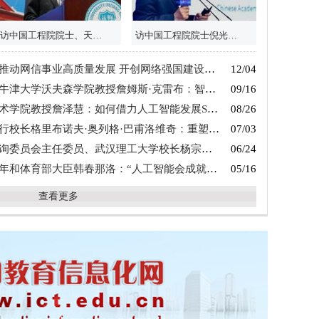
访中国工程院院士、天津大学校长金东寒：探索国际工程教育的“中国方案”
访中国工程院院士倪光南：拥抱开源,为共建人类命运共同体作出贡献
展 开创网络强国建设新局面（权威访谈·学习贯彻党的二十届四中全会精神）
12/04
夫森学院教授詹姆斯·克雷布：智能时代STEM教育如何发力
09/16
院教授詹泽慧：如何借力人工智能发展STEM教育
08/26
长格里布诺夫·奥列格·巴甫洛维奇：重塑“数字一代”
07/03
委员、武汉理工大学校长杨宗凯：STEM教育如何拥抱人工智能
06/24
体育部大臣韩春那洛：“人工智能会成就未来的教育”
05/16
查看更多