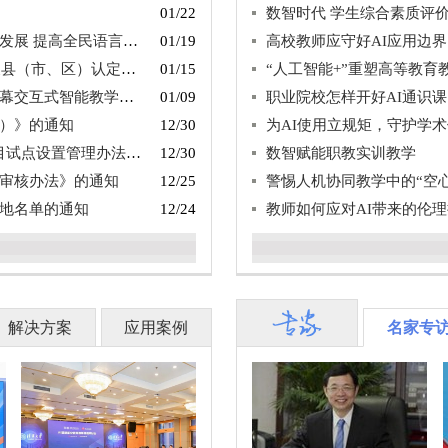
01/22
数智时代 学生综合素质评
全民语言文化素养的意见
01/19
高校教师应守好AI应用边界
、区）认定结果的通知
01/15
“人工智能+”重塑高等教育
求》两项教育行业标准的通知
01/09
职业院校怎样开好AI通识课
）》的通知
12/30
为AI使用立规矩，守护学
设置管理办法》的通知
12/30
数智赋能职教实训教学
审核办法》的通知
12/25
警惕人机协同教学中的“空
地名单的通知
12/24
教师如何应对AI带来的伦
解决方案
应用案例
名家专