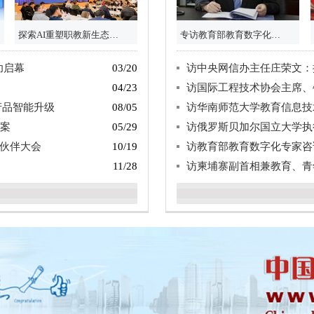
探索AI重塑职教新生态：清华领衔开题，华为注入“产业活水”
专访教育部教育数字化专家咨询委员会主任委员、武汉理工大学校长杨宗凯：智能时代高校人才培养的新使命
功启幕
03/20
访中央网信办主任庄荣文：推动网信事业高质量发
04/23
访国际工程技术协会主席、牛津大学沃
产品智能升级
08/05
访华南师范大学教育信息技术学
方案
05/29
访俄罗斯贝加尔国立大学执行校
伙伴大会
10/19
访教育部教育数字化专家咨询委员会主任
11/28
访柬埔寨副首相兼教育、青年和