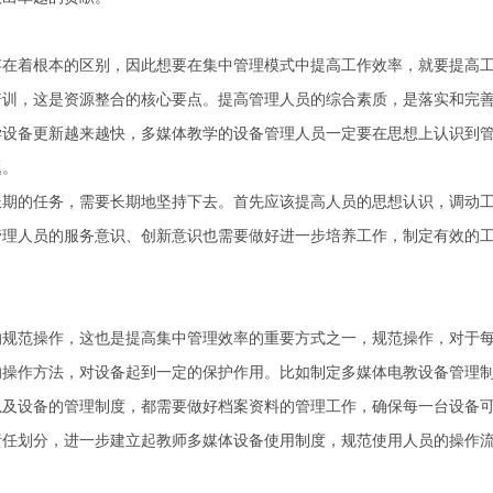
存在着根本的区别，因此想要在集中管理模式中提高工作效率，就要提高
培训，这是资源整合的核心要点。提高管理人员的综合素质，是落实和完
学设备更新越来越快，多媒体教学的设备管理人员一定要在思想上认识到
题。
长期的任务，需要长期地坚持下去。首先应该提高人员的思想认识，调动
管理人员的服务意识、创新意识也需要做好进一步培养工作，制定有效的
的规范操作，这也是提高集中管理效率的重要方式之一，规范操作，对于
的操作方法，对设备起到一定的保护作用。比如制定多媒体电教设备管理
以及设备的管理制度，都需要做好档案资料的管理工作，确保每一台设备
责任划分，进一步建立起教师多媒体设备使用制度，规范使用人员的操作