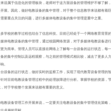
对来说属于信息化的管理板块，老师对于这方面设备的管理维护不够了解
步开展。因此，做好电教设备的集中管理，对于整个信息教学来说都有着
前需要重点关注的问题，进行多媒体电教设备的集中管理是重中之重。
很多学校的教学过程也结合了信息科技。目前已经处于一个网络教育背景
多媒体电教设备的集中管理，通过校园网络资源，对于多媒体电教设备进
理更为简单。管理人员可以直接在网络上了解每一台设备的运行状态，每
设备的集中控制以及远程观察，与之前的管理模式相比较，减去了更多人
影响。
一台设备的运行状态，做好实时的监察工作，实现了现代教育设备管理的
要针对目前电教设备管理过程中的处理故障进行分析。掌握学校的资源，
式，对于学校整个发展来说都有重要的意义。
的电教设备管理工作开展来说，一定要关注电教设备的集中管理优化策略
做出卓越的贡献。