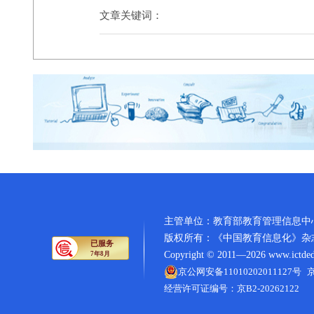
文章关键词：
主管单位：教育部教育管理信息中
版权所有：《中国教育信息化》杂志
Copyright © 2011―2026 www.ictdedu.c
京公网安备11010202011127号
京
经营许可证编号：京B2-20262122