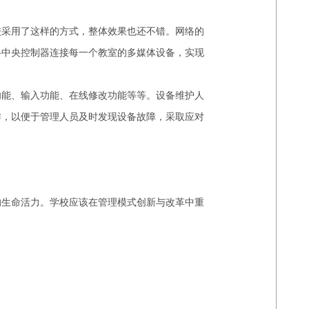
校采用了这样的方式，整体效果也还不错。网络的
络中央控制器连接每一个教室的多媒体设备，实现
功能、输入功能、在线修改功能等等。设备维护人
作，以便于管理人员及时发现设备故障，采取应对
的生命活力。学校应该在管理模式创新与改革中重