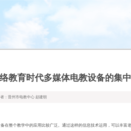
络教育时代多媒体电教设备的集
者：晋州市电教中心 赵建朝
设备在整个教学中的应用比较广泛。通过这样的信息技术运用，可以丰富