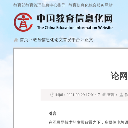
教育部教育管理信息中心指导 | 教育信息化综合服务网站
首页
>
教育信息化论文首发平台
> 正文
论网
时间：2021-09-29 17:01:17
来源：
作
引言
在互联网技术的发展背景之下，多媒体电教