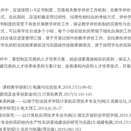
工作中，应该按照
1+X证书制度，完善相关教学评价工作机制，在教学评
模式。在此期间，应该积极采用过程性、结果性相结合的考核方式，评价
证书制度的背景下有效开展教学评价工作，保证教学评价机制的完善性与合
方式，可以将学生分成多个小组，每个小组在组长的带领下细化自身的工
以结合项目进度整理汇报，便于开展过程中的教学评价工作。在结果性评
价学生的职业技能掌握状况与实践操作技能掌握情况，便于按照学生的实
工作中，要想制定完善的人才培养方案，就必须要遵循相应的原则，保证
构建完善的人才培养体系和方案计划，改善课程内容和人才培养形式，开
探析[J].电脑与信息技术,2019,27(5):80-82.
革创新途径[J].计算机教育,2017(3):141-143.
构建——以南宁职业技术学院计算机应用技术专业为例[J].高教论坛,2019,(7
J].电大理工,2015(4):26-27.
探究——以计算机应用技术专业为例[J].湖北开放职业学院学报,2019,32(23)
的高职校内生产性实训基地建设的研究与实践[J].福建电脑,2018,27(10):4
J].信息与电脑(理论版),2019,(06):163.