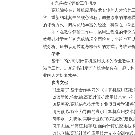
4.完善教学评价工作机制
高职院校在计算机应用技术专业的人才培养
容，重新构建其中的核心课程，调整原本的课程
的评价方式，归纳总结丰富的经验，确保在1+X
如：在教学评价工作中，采用过程性的评价
教师针对学生任务完成情况全面检查，小组也可
核分析、证书认定技能考核分析的方式，考核评
结语
基于
1+X的高职计算机应用技术的专业教学
岗位工作、1+X证书制度等有机地整合在一起，
业的人才培养水平。
参考文献
[1]王宏宇.基于合作学习的《计算机应用基础》课程教学
[2]蓝新波,许统德.高职计算机应用技术专业的困境及改
[3]易著梁.高职信息技术类专业项目教学课程体系
[4]汤颖.以就业为导向的高职计算机应用技术教学研究[
[5]李永，刘晓敏.高职专业课“课程思政”建设路径
[6]宋志强,邱伟江,顾宇红.面向计算机应用技术专业
[7]范欣楠.高职计算机应用技术专业实训模式改革初探[