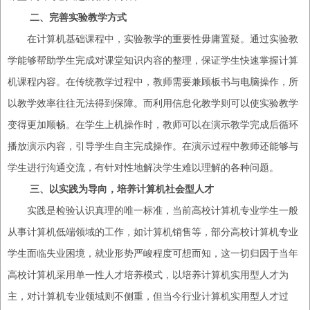
二、
完善实验教学方式
在计算机基础课程中，实验教学的重要性毋庸置疑。通过实验教
学能够帮助学生完成对课堂知识内容的整理，保证
学生
快速掌握计算
机课程内容。在传统教学过程中，教师需要兼顾板书与电脑操作，所
以教学效率往往无法得到保障。而利用信息化教学则可以使实验教学
变得更加顺畅。在学生上机操作时，教师可以在演示教学完成后循环
播放演示内容，引导学生自主完成操作。在演示过程中教师还能够与
学生进行沟通交流，
有
针对性
地
解决学生难以理解的各种问题。
三、
以实践为导向，培养计算机社会型人才
实践是检验认识真理的唯一标准，当前
高校
计算机专业学生一般
从事计算机低端领域
的工作
，如计算机销售等，部分
高校
计算机专业
学生面临失业困境，就业形势严峻程度可想而知，这一切归
因
于当年
高校
计算机采用单一性人才培养模式，以培养计算机实用
型
人才为
主，对计算机专业领域则不侧重，但当今行业计算机实用
型
人才过