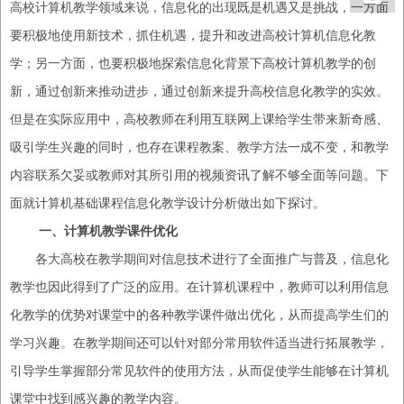
高校
计算机教学领域来说，
信息化
的出现既是机遇又是挑战，一方面
要
积极地使用
新技术，抓住机遇，提升和改进
高校
计算机信息化教
学；另一方面，也要
积极地探索信息化
背景下
高校
计算机教学的创
新，通过创新来推动进步，通过创新来提升
高校
信息化教学的实效。
但是在实际应用中，
高校
教师在利用互联网上课给学生带来新奇感、
吸引学生兴趣的同时，也存在课程教案
、
教学方法一成不变，和教学
内容联系欠妥或教师对其所引用的视频
资讯
了解不够全面等
问题
。
下
面就
计算机基础课程信息化教学设计分析
做出如下
探讨
。
一、
计算机教学课件优化
各大高校在教学期间对信息技术进行了全面推广与普及，信息化
教学也因此得到了广泛的应用。在计算机课程中，教师可以利用信息
化教学的优势对课堂中的各种教学课件做出优化，从而提高学生们的
学习兴趣。在教学期间还可以针对部分常用软件适当进行拓展教学，
引导学生掌握部分常见软件的使用方法，从而促使学生能够在计算机
课堂中找到感兴趣的教学内容。