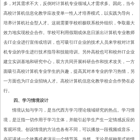
多，对其需求不大
，
反倒对计算机专业领域
人才
需求多。因此，当今
高校
计算机信息化教学应改变单一性人才培养模式，以实践为导向，
培养计算机社会型人才。这就需要学校积极联系校外组织，争取最大
效力
地实现
校企合作。学校可利用假期或休息日派出计算机专业教师
去
IT企业进行宣传或培训，也可吸引IT企业的技术人员来学校对计算
机专业的学生进行技术指导和技能培训。另外
高校
也可和校外
IT企业
建立实训基地和研究中心，双方共同开展科研合作和技术攻关，一方
面吸引
高校
计算机专业学生
的
兴趣，提高其对本专业的学习热情，另
一方面也为
IT企业招纳人才。
高校
计算机信息化教学校企合作势在必
行。
四、
学习情境设计
情境认知与学习，是当代西方学习理论领域研究的热点。学习情
境，是泛指一切作用于学习主体，并能引起学生产生一定情感反应的
客观环境。创设情境的方法也各有不同，可以播放一段视频或音乐，
亦可讲述一个故事或者演示一个情节等。当然，无论是何种形式的情