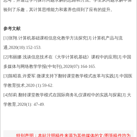
思考，并通过学习探讨问题求解的思路和方法。学生从问题求解中体
验到了乐趣，其计算思维能力和素养也得到了应有的提升。
参考文献
[1]
张翔
.计算机基础课程信息化教学方法探究[J].计算机产品与流
通,2020(10):152-153.
[2]
韦丽娜
.浅谈信息技术在《大学计算机基础》课程中的应用[J].中国
多媒体与网络教学学报(中旬刊),2020(07):164-165.
[3]
陈昭喜
,
许爱军
.微课支持下翻转课堂教学模式改革与实践[J].中国医
学教育技术
,
2020
(1)
:
59-62.
[4]
邹莉
.翻转课堂教学模式在国际商务礼仪课程中的实践与探索[J].大
学教育
,
2020(1)
:
47-49.
特别声明：本站注明稿件来源为其他媒体的文/图等稿件均为