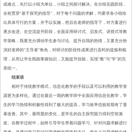
或难点，先行以小组为单位
，
小组之间探讨解决
。
在分组实践阶段，
全程贯穿
“基于探究的指导”，对于每个问题的求解，均要求各小组给
出具体可行的方案，并予以实施，然后在老师的指导下，对方案进行
逐步改进
。
在交流提升阶段，全面采用研讨式、启发式、讲授式等教
学策略，既要充分调动学生参与讨论、提升自我的热情，又要充分扮
演好老师的
“主导者”角色，对研讨的阶段性成果进行及时的提炼和梳
理，从而让学生既能掌握知识，又能提升技能，实现“教”与“学”的完
美统一。
结束语
相对于传统教学模式，信息化教学的手段以及可以利用的教学资
源更为多样化。通过在最近一期的教学班中全面应用信息化教学，学
生的学习热情和积极性得到了
极大
的
提高
，学习效率也较前期有了
显
著改
善
。其中，最明显的变化，是学生的自主探究能力得到空前激
发。在教学过程中，始终引导学生带着问题学习、针对问题求解进行