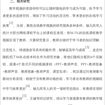
二、相关研究
教学视频的资源特性可以让随时随地的学习成为可能，给予学习
者更多的选择空间，增加了学习活动的灵活性，带来更好的在线学习
[2]
效果
。当前，聚焦在线教学视频的研究视角多种多样。杨九民等人
统计大部分网络课程平台上的课程后发现：有
94.5%的在线课程教学
视频呈现了教师。大量研究显示，教师出镜对于学习者的知识理解、
[3]
注意投入、情感激发等具有积极作用，能够提高学习成绩
。皮忠玲
随机招了
84名在校本科生作为研究对象，将他们随机分配到4个实验
组，观看4个形式不同的视频课程
（
PPT+教师声音、PPT+教师形象
+教师声音、教师形象+教师声音、课堂实录
）
，然后通过问卷测量与
眼动分析发现：相较于没有教师出镜的组，学习者在有教师的视频组
[4]
中学习效果更好
。杨九民等人的另一项研究也指出，有教师呈现时
[5]
教学效果更好
。王健等经过研究，得出学习者观看有教师的教学视