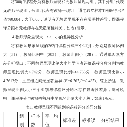
将
300门课程分为有教师呈现和无教师呈现两组，其中分组1代表
无教师呈现组，分组2代表有教师呈现组，通过独立样本T检验得出
P
值为
0.884，大于0.05，说明有无教师呈现不存在显著性差异，即课程
评分跟有无教师存在无显著性相关，如表1所示。
4.
教师形象呈现大、中、小的差异性分析
将有教师形象呈现的
262门课程分成三个组别，分别是教师比例
大（31）、教师比例中（203）、教师比例小（28）。通过单因素方
差分析得出：不同教师呈现比例大小的学习者评价课程分数分别为教
师呈现比例大4.742分、教师呈现比例中4.733分、教师呈现比例小
4.7613分，且三组之间无显著差异 (
F=0.767,P=0.465
)。综上所述，教
师呈现比例大小三个组别与课程评分均不存在显著性差异，则可说
明，课程评分与教师在视频中呈现的比例大小无关，如表1所示。
表
1
.
教师呈现不同组别的课程评分差异分析
组
样本
平均
标准差
标准误
分析结果
别
数
值