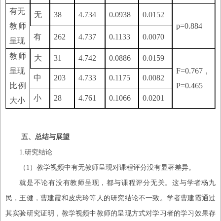
有无
无
38
4.734
0.0938
0.0152
教师
p=0.884
有
262
4.737
0.1133
0.0070
呈现
教师
大
31
4.742
0.0886
0.0159
呈现
F=0.767，
中
203
4.733
0.1175
0.0082
比例
P=0.465
小
28
4.761
0.1066
0.0201
大小
五、总结与展望
1.
研究结论
（
1
）
教学视频中有无教师呈现对课程评分没有显著差异。
就是不论有没有教师呈现，都与课程评分无关。这与学者杨九
民，王健，曹建霞和皮忠玲等人的研究结论不一致。学者曹建霞通过
其实验研究证明，教学视频中教师的呈现方式对学习者的学习效果存