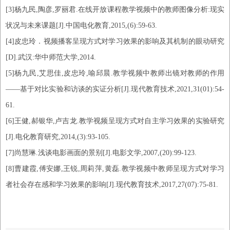
[3]杨九民,陶彦,罗丽君.在线开放课程教学视频中的教师图像分析:现实
状况与未来课题[J].中国电化教育,2015,(6):59-63.
[4]皮忠玲．视频播客呈现方式对学习效果的影响及其机制的眼动研究
[
D
].
武汉
:华中师范大学
,
2014
.
[5]杨九民,艾思佳,皮忠玲,喻邱晨.教学视频中教师出镜对教师的作用
——基于对比实验和访谈的实证分析[J].现代教育技术,2021,31(01):54-
61.
[6]王健,郝银华,卢吉龙.教学视频呈现方式对自主学习效果的实验研究
[J].电化教育研究,2014,(3):93-105.
[7]尚慧琳.浅谈电影画面的景别[J].电影文学,2007,(20):99-123.
[8]曹建霞,傅安娜,王锐,周莉萍,黄磊.教学视频中教师呈现方式对学习
者社会存在感和学习效果的影响[J].现代教育技术,2017,27(07):75-81.