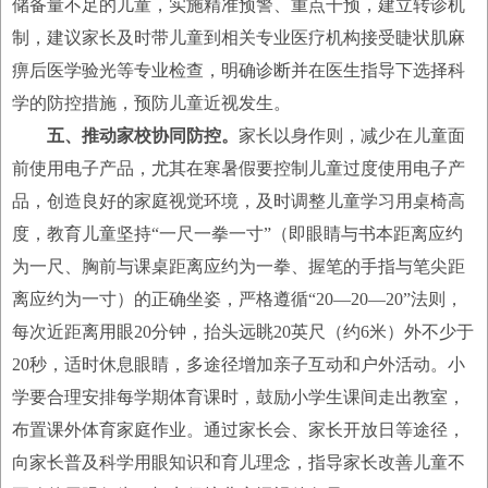
储备量不足的儿童，实施精准预警、重点干预，建立转诊机
制，建议家长及时带儿童到相关专业医疗机构接受睫状肌麻
痹后医学验光等专业检查，明确诊断并在医生指导下选择科
学的防控措施，预防儿童近视发生。
五、推动家校协同防控。
家长以身作则，减少在儿童面
前使用电子产品，尤其在寒暑假要控制儿童过度使用电子产
品，创造良好的家庭视觉环境，及时调整儿童学习用桌椅高
度，教育儿童坚持“一尺一拳一寸”（即眼睛与书本距离应约
为一尺、胸前与课桌距离应约为一拳、握笔的手指与笔尖距
离应约为一寸）的正确坐姿，严格遵循“20—20—20”法则，
每次近距离用眼20分钟，抬头远眺20英尺（约6米）外不少于
20秒，适时休息眼睛，多途径增加亲子互动和户外活动。小
学要合理安排每学期体育课时，鼓励小学生课间走出教室，
布置课外体育家庭作业。通过家长会、家长开放日等途径，
向家长普及科学用眼知识和育儿理念，指导家长改善儿童不