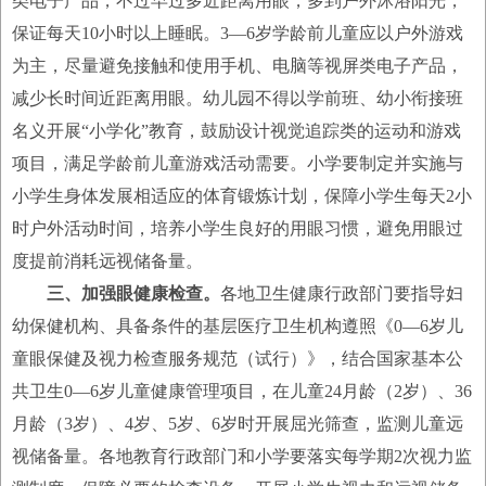
类电子产品，不过早过多近距离用眼，多到户外沐浴阳光，
保证每天10小时以上睡眠。3—6岁学龄前儿童应以户外游戏
为主，尽量避免接触和使用手机、电脑等视屏类电子产品，
减少长时间近距离用眼。幼儿园不得以学前班、幼小衔接班
名义开展“小学化”教育，鼓励设计视觉追踪类的运动和游戏
项目，满足学龄前儿童游戏活动需要。小学要制定并实施与
小学生身体发展相适应的体育锻炼计划，保障小学生每天2小
时户外活动时间，培养小学生良好的用眼习惯，避免用眼过
度提前消耗远视储备量。
三、加强眼健康检查。
各地卫生健康行政部门要指导妇
幼保健机构、具备条件的基层医疗卫生机构遵照《0—6岁儿
童眼保健及视力检查服务规范（试行）》，结合国家基本公
共卫生0—6岁儿童健康管理项目，在儿童24月龄（2岁）、36
月龄（3岁）、4岁、5岁、6岁时开展屈光筛查，监测儿童远
视储备量。各地教育行政部门和小学要落实每学期2次视力监