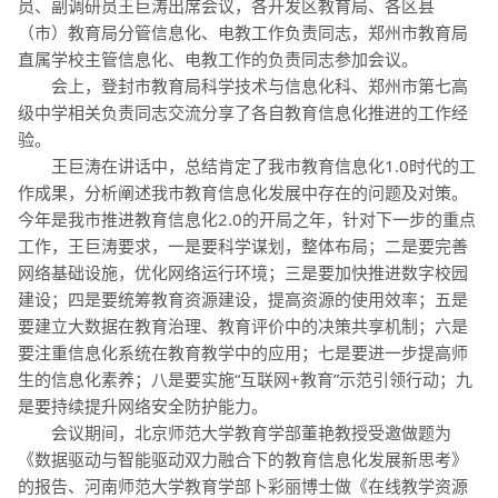
员、副调研员王巨涛出席会议，各开发区教育局、各区县
（市）教育局分管信息化、电教工作负责同志，郑州市教育局
直属学校主管信息化、电教工作的负责同志参加会议。
会上，登封市教育局科学技术与信息化科、郑州市第七高
级中学相关负责同志交流分享了各自教育信息化推进的工作经
验。
王巨涛在讲话中，总结肯定了我市教育信息化1.0时代的工
作成果，分析阐述我市教育信息化发展中存在的问题及对策。
今年是我市推进教育信息化2.0的开局之年，针对下一步的重点
工作，王巨涛要求，一是要科学谋划，整体布局；二是要完善
网络基础设施，优化网络运行环境；三是要加快推进数字校园
建设；四是要统筹教育资源建设，提高资源的使用效率；五是
要建立大数据在教育治理、教育评价中的决策共享机制；六是
要注重信息化系统在教育教学中的应用；七是要进一步提高师
生的信息化素养；八是要实施“
互联网+
教育”示范引领行动；九
是要持续提升网络安全防护能力。
会议期间，北京师范大学教育学部董艳教授受邀做题为
《数据驱动与智能驱动双力融合下的教育信息化发展新思考》
的报告、河南师范大学教育学部卜彩丽博士做《在线教学资源