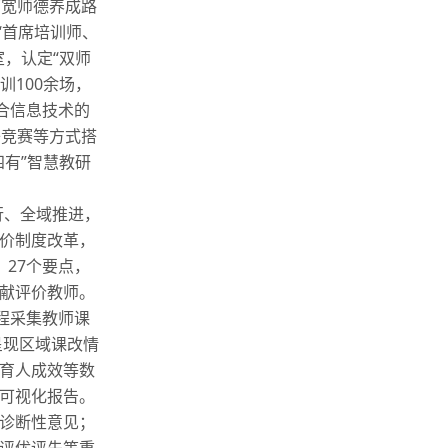
拓宽师德养成路
“首席培训师、
室，认定“双师
训100余场，
合信息技术的
络竞赛等方式搭
有”智慧教研
行、全域推进，
价制度改革，
27个要点，
献评价教师。
程采集教师课
呈现区域课改情
育人成效等数
可视化报告。
诊断性意见；