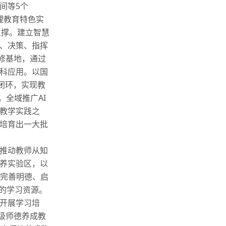
间等5个
理教育特色实
支撑。建立智慧
、决策、指挥
修基地，通过
科应用。以国
闭环，实现教
。全域推广AI
教学实践之
培育出一大批
推动教师从知
养实验区，以
续完善明德、启
盖的学习资源。
开展学习培
级师德养成教