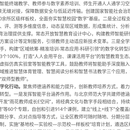
智能终端教学、教师参与数字素养培训、师生开通
人人通
学习空
场景无缝对接，保障数据安全与低延迟传输。创建国家智能社会治
50余所区级样板校，全面夯实智慧校园“数字”基座。二是全过程
、评、测等多维度信息，动态呈现区域数据，形成集统计、分析
教育治理提供支撑。常态开放智慧教育设计中心，构建教师智能研
方案设计等定制服务，引领教师主动适应新技术变革。三是全学
，构建“区域统筹-精准培训-常态应用-科研引领”的数字化转型
个100%，打造“人人会用平台、课课活用平台”的智慧教育生态
虚拟仿真实验室等智能教学工具，鼓励教师将智能助手深度融入
域推进智慧体育管理、智慧阅读分析和智慧书法教学三个应用，
“双师型教师”。
字化行动。
聚焦师德涵养和能力提升，创新教师培养方式，着力
转型。一是发挥智能平台涵养作用。与北京师范大学共建师德涵
开发“雨花教师成长E空间”，将经典文化与数字手段相结合，持
”等60个专题，自创和引进914个课例，建立“线上+线下”全覆
题分享、点对点指导等方式，让全区教师可随时随地、分期分层
制，实施“基地校—实验校—示范校—样板校”培育计划，遴选区