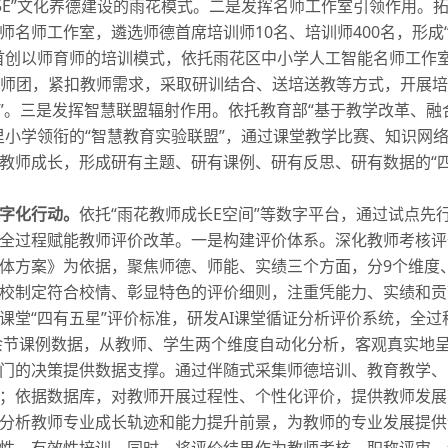
35E”文化养德建设的雨花模式。二是发挥名师工作室引领作用。
师名师工作室，遴选师德首席培训师10名、培训师400名，形成
首创以师育师的培训模式，依托雨花区中小学
人工智能
名师工作
讲师团，紧扣教师需求，采取研训结合、送培送教等方式，开展培
育”。三是发挥智慧联盟辐射作用。依托教育部“基于教学改革、融
里小学领衔的“智慧教育实验联盟”，通过课堂教学比赛、知识网
教师成长，形成研有主题、研有课例、研有反思、研有数据的“四
字化行动。
依托“雨花教师成长E空间”等数字平台，通过试点先
全过程赋能教师评价改革。一是构建评价体系。深化教师考核评
体方案》为依据，聚焦师德、师能、实绩三个方面，分9个维度、
校制定符合校情、彰显特色的评价细则，注重凭能力、实绩和贡
课堂“四有五星”评价标准，研发AI课堂循证分析评价系统，全过
0余节课例数据，从教师、学生两个维度自动化分析，客观真实地
门的决策提供数据支撑。通过伴随式采集师德培训、教育教学、
；依据数据库，对教师开展过程性、个性化评价，提供教师发展
分析教师专业成长轨迹和能力提升前景，为教师的专业发展提供