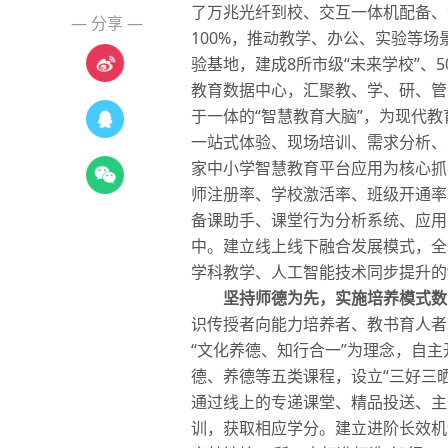
了万兆光纤到校、交互一体机配备、
— 分享 —
100%，推动教学、办公、实验等
验基地，建成8所市级“未来学校”、
教育数据中心，汇聚教、学、研、管
于一体的“智慧教育大脑”，为现代
一站式体验、现场培训、需求分析、
家中小学智慧教育平台应用为核心抓手
师注册率、学校激活率、班级开通率3
备课助手、课堂行为分析系统、应用
中。建立线上线下融合发展模式，全
学科教学、
人工智能
技术同步提升的
坚持师德为先，实施培养模式数
识传授者向能力培养者、教书育人者
“文化养德、知行合一”为理念，自主
德、养德等五类课程，设立“三好三晒
通过线上的专递课堂、精品投送、主
训，获取相应学分。建立进阶长效机