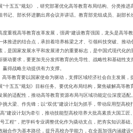
展“十五五”规划》，研究部署优化高等教育布局结构、分类推进
组书记、部长怀进鹏出席会议并讲话。教育部党组成员、副部长
。
重视高等教育改革发展，强调“建设教育强国，龙头是高等教
一体推进的结合点，承担着培养栋梁之才、引领科技突破、推动
素，是国家发展水平和发展潜力的重要标志，是中国式现代化的
新驱动要求，要更加充分发挥教育的先导性、战略性和基础性支
、赢得战略主动提供有力支撑。
高等教育要以国家使命为驱动，支撑区域经济社会自主发展，
展“十五五”规划》目标任务。要优化布局结构，聚焦破解高等教
发展的适配性，推动高等教育资源布局与区域功能定位深度适配。
中挑大梁、作先锋；以“双优”建设计划为抓手，带动应用型高校
双高”建设计划为牵引，推动技能型高校培养大批高素质大国工匠
一号工程”，把学科专业调整优化作为撬动支点，把夯实知识基础
教融合作为基本路径，提升高校办学能力，在全面加强内涵建设