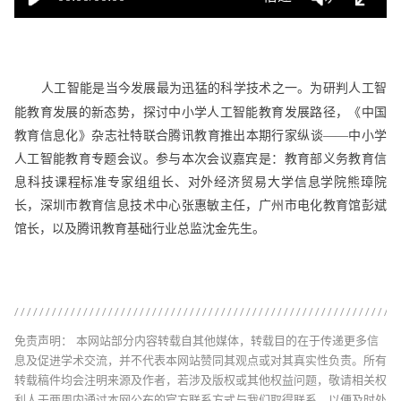
人工智能是当今发展最为迅猛的科学技术之一。为研判人工智
能教育发展的新态势，探讨中小学人工智能教育发展路径，《中国
教育信息化》杂志社特联合腾讯教育推出本期行家纵谈——中小学
人工智能教育专题会议。参与本次会议嘉宾是：教育部义务教育信
息科技课程标准专家组组长、对外经济贸易大学信息学院熊璋院
长，深圳市教育信息技术中心张惠敏主任，广州市电化教育馆彭斌
馆长，以及腾讯教育基础行业总监沈金先生。
免责声明： 本网站部分内容转载自其他媒体，转载目的在于传递更多信
息及促进学术交流，并不代表本网站赞同其观点或对其真实性负责。所有
转载稿件均会注明来源及作者，若涉及版权或其他权益问题，敬请相关权
利人于两周内通过本网公布的官方联系方式与我们取得联系，以便及时处