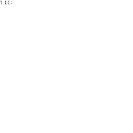
'); })();