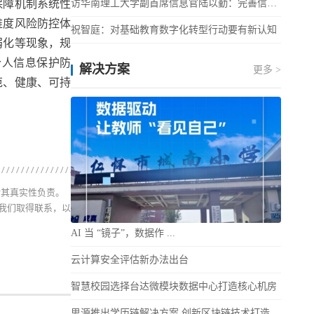
保障机制系统性
访华南理工大学副首席信息官陆以勤：完善信息化新基建建设 ...
维度风险防控体
祝智庭：对基础教育数字化转型行动要有新认知
弱化等现象，规
个人信息保护防
解决方案
更多 >
范、健康、可持
对其真实性负责。
我们取得联系，以
AI 当 “镜子”，数据作 ...
云计算安全评估新办法出台
智慧校园选择台达微模块数据中心打造核心机房
思源推出学历链解决方案 创新区块链技术打造可信教育生态