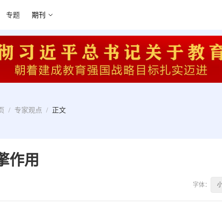
专题
期刊
页
/
专家观点
/
正文
擎作用
字体：