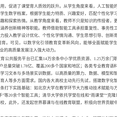
，促进了课堂育人质效的跃升。从学生角度来看，人工智能
立学生数字档案，根据学生能力特质、兴趣爱好，匹配个性化学
兴趣和探索热情。从教学角度来看，教师不只是知识的传授者，
、涵养创新精神等职能。教师借助智能工具承担重复性、事务性
精力投入教学设计优化、个性化学情沟通、学生思想引导、创新
培育。可见，以数字化引领教育变革新风向，能够全面赋能学
业的高质量发展注入强大动力。
《新闻联播》：中共中央、国务院印发《教育强国建设规划纲要...
洞见·教育数字化转型｜AI大模型及信创背景下的高校云数据中...
共服务平台已汇集14万余条中小学优质资源、1.25万余门
用户总量突破1.78亿、覆盖200多个国家和地区；各类专业教育
化学习文本与多场景实训数据，以高质量的算力、数据、模型和
化育人等多方面需求。国内各大高校主动先行先试，搭建数字化
链条打下实践基础：如北京大学在教学环节大力推动技术赋能与
手”等20余个智能工具；清华大学依托学堂在线和“雨课堂”“克隆
高校，此外，还发起世界慕课与在线教育联盟，积极向世界贡献