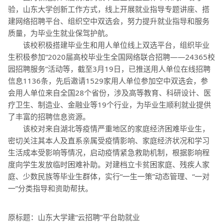
验，山东大学创新工作方式，线上开展就业指导专题讲座、搭
建网络招聘平台、组织空中双选会，努力提升就业指导和服务
质量，为毕业生就业保驾护航。
该校积极搭建毕业生和用人单位线上双选平台，组织毕业
生积极参加“2020届高校毕业生全国网络联合招聘——24365校
园招聘服务”活动等，截至3月19日，已推送用人单位在线招聘
信息1136条，先后邀请1529家用人单位参加空中双选会，参
会用人单位来自全国28个省份，涉及高等教育、科研设计、医
疗卫生、制造业、金融业等19个行业，为毕业生顺利就业提供
了丰富的招聘信息资源。
该校对来自湖北等疫情严重地区的家庭经济困难毕业生，
密切关注其本人及直系亲属受疫情影响、家庭经济状况和学习
生活成本受影响等情况，启动疫情紧急救助机制，根据影响程
度向学生发放临时困难补助。对建档立卡贫困家庭、残疾人家
庭、少数民族等毕业生群体，实行“一生一策”动态管理、“一对
一”分类指导和资助帮扶。
原标题：山东大学建“云招聘”平台助就业