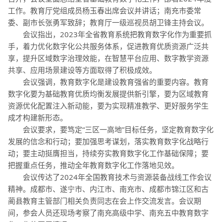
工作。教育厅党组成员杨玉春出席会议并讲话；南充市委常
委、副市长张勇军致辞；教育厅一级巡视员胡卫锋主持会议。
会议指出，2023年全省教育系统把教育数字化作为重要抓
手，着力优化数字化公共服务体系，促进教育优质资源广泛共
享，提升区域数字治理效能，在智慧平台应用、数字教学资源
共享、应用场景建设等方面取得了积极成效。
会议强调，教育数字化是建设教育强省的重要内容。教育
数字化要为基础教育优质均衡发展提供新引擎，要为区域教育
资源优化配置注入新动能，要为实现精准教学、更好服务学生
成才构建新形态。
会议要求，要笃定“三区一高地”目标任务，坚定教育数字化
发展的信念和行动；要加强思考谋划，落实教育数字化战略行
动；要主动挺膺担当，持续夯实教育数字化工作基础保障；要
把握重点任务，推动全年教育数字化工作落地见效。
会议传达了2024年全国教育技术与资源装备战线工作会议
精神。成都市、遂宁市、内江市、南充市、成都市锦江区和古
蔺县教育主管部门相关负责同志在会上作交流发言。会议期
间，参会人员还现场考察了南充高级中学、南充五中教育数字