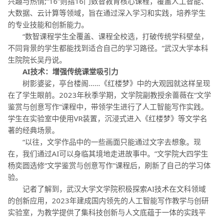
兴趣与热情;“16”则指16门数智教育核心课程，覆盖人工智能、
大数据、云计算等领域，旨在通过深入学习和实践，培养学生
的专业技能和创新能力。
“数智课程学生全覆盖、课程全校选，打破传统学科壁垒，
不同背景的学生都能找到适合自己的学习路径。”武汉大学本科
生院院长吴丹说。
AI技术：增强传统课堂吸引力
树影婆娑，亭台楼阁……《红楼梦》中的大观园就这样呈现
在了学生眼前。2023年秋季学期，文学院副教授余蔷薇在“文学
鉴赏与创意写作”课程中，带领学生进行了人工智能写作实践。
学生在实验室中使用VR装置，沉浸式进入《红楼梦》等文学名
著的经典场景。
“以往，文学作品中的一些画面只能通过文字去想象。现
在，我们通过AI可以身临其境地走进故事中。”文学院大四学生
杨奕圆选修“文学鉴赏与创意写作”课程后，刷新了自己的学习体
验。
记者了解到，武汉大学文学院积极探索AI技术在文科领域
的创新应用，2023年建成国内领先的人工智能写作教学与创研
实验室，为教学提供了集科技创新与人文底蕴于一体的实践平