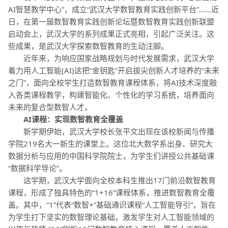
AI智慧教学中心”，成立“武汉大学数智教育实践创新平台”……近
日，在第一届数智教育实践创新论坛暨数智教育实践创新联盟
启动会上，武汉大学的系列成果正式亮相，引起广泛关注。这
些成果，是武汉大学探索数智教育的生动注脚。
近年来，为响应国家战略规划与时代发展需求，武汉大学
着力用
人工智能
(AI)这把“金钥匙”开启拔尖创新人才培养的“未来
之门”，面向全校学生打造数智教育课程体系，将AI技术深度融
入各类课程教学，构建智能化、个性化的学习系统，培养面向
未来的复合型数智人才。
AI课程：实现数智教育全覆盖
新学期伊始，武汉大学校长张平文出现在该校新闻与传播
学院219名大一新生的课堂上。这位北大数学系出身、研究大
数据分析与应用的中国科学院院士，为学生们讲授公共基础课
“数据科学导论”。
这学期，武汉大学面向全校本科生推出17门前沿数智教育
课程，形成了独具特色的“1+16”课程体系，推进数智教育全覆
盖。其中，“1”代表“数智+”基础通识课程“
人工智能
导引”，旨在
为学生打下坚实的数智理论基础，激发学生对人工智能领域的