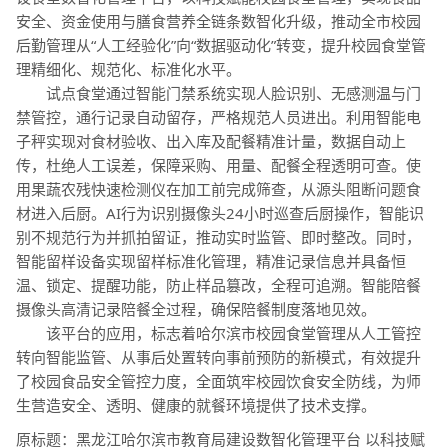
安全、资金使用与膳食营养全链条数智化升级，推动全市校园
后勤管理从“人工经验化”向“数据驱动化”转变，提升校园食堂管
理精细化、规范化、标准化水平。
试点食堂通过智能门禁系统实现人脸识别、无感测温与门
禁管控，通行记录自动留存，严格规范人员进出。利用智能电
子秤实现对食材验收、出入库及配餐精准计量，数据自动上
传，杜绝人工误差，保障采购、用量、配餐全程透明可查。使
用果蔬农残快速检测仪在加工前完成筛查，从源头阻断问题食
材进入后厨。AI行为识别摄像头24小时巡查后厨操作，智能识
别不规范行为并抓拍留证，推动实时监管、即时整改。同时，
智能留样设备实现留样标准化管理，精准记录信息并具备恒
温、锁定、提醒功能，防止样品篡改，全程可追溯。智能陪餐
摄像头高清记录陪餐全过程，确保陪餐制度落地见效。
该平台的应用，标志着哈尔滨市校园食堂管理从人工管控
转向智能监管、从事后处置转向事前预防的新模式，有效提升
了校园食品安全管控力度，全面筑牢校园饮食安全防线，为师
生营造安全、透明、健康的就餐环境提供了技术支撑。
原标题：黑龙江哈尔滨市教育局建设数智化管理平台 以科技赋