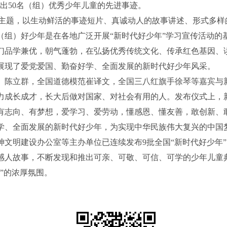
出50名（组）优秀少年儿童的先进事迹。
主题，以生动鲜活的事迹短片、真诚动人的故事讲述、形式多样的
名（组）好少年是在各地广泛开展“新时代好少年”学习宣传活动的
们品学兼优，朝气蓬勃，在弘扬优秀传统文化、传承红色基因、
展现了爱党爱国、勤奋好学、全面发展的新时代好少年风采。
陈立群，全国道德模范崔译文，全国三八红旗手徐琴等嘉宾与
力成长成才，长大后做对国家、对社会有用的人。发布仪式上，
有志向、有梦想，爱学习、爱劳动，懂感恩、懂友善，敢创新、
学、全面发展的新时代好少年，为实现中华民族伟大复兴的中国
神文明建设办公室等主办单位已连续发布9批全国“新时代好少年
感人故事，不断发现和推出可亲、可敬、可信、可学的少年儿童
”的浓厚氛围。