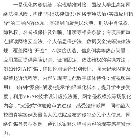
一是优化内容供给，实现精准对接。围绕大学生高频网
络法律风险，构建“基础法律知识+网络专项法治+实践应用指
导”的三层内容体系：基础层面聚焦民法典、刑法中肖像权、
隐私权、名誉权保护及诈骗、诽谤等相关条款；专项层面重
点解读网络安全法、个人信息保护法、数据安全法等法律法
规，覆盖网络“开盒”、AI深度伪造、信息倒卖等热点问题；
应用层面提供风险识别、证据固定、依法维权的实操方法，
例如针对AI诈骗，详细说明语音识别验证、聊天记录固定及
报警起诉流程等。内容呈现需适配数字载体特性：短视频采
用1—3分钟“案例+解读+提示”的轻量化脚本，提升学生接受
度；利用VR/AR技术设计虚拟法庭、网络侵权模拟等场景化
内容，“沉浸式”体验庭审的过程，感受法律威严。同时融入
校园真实案例及最高人民法院发布的侵犯公民个人信息、网
络诈骗等典型案例，通过以案释法增强内容的现实感与警示
力。