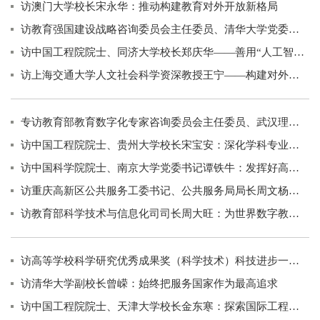
访澳门大学校长宋永华：推动构建教育对外开放新格局
访教育强国建设战略咨询委员会主任委员、清华大学党委书记邱勇——以人才、科技、创新服务支撑教育强国建设
访中国工程院院士、同济大学校长郑庆华——善用“人工智能+”为高等教育全面赋能
访上海交通大学人文社会科学资深教授王宁——构建对外传播的中国话语体系
专访教育部教育数字化专家咨询委员会主任委员、武汉理工大学校长杨宗凯：智能时代高校人才培养的新使命
访中国工程院院士、贵州大学校长宋宝安：深化学科专业供给侧改革
访中国科学院院士、南京大学党委书记谭铁牛：发挥好高等教育龙头作用
访重庆高新区公共服务工委书记、公共服务局局长周文杨：以智慧教育培育未来智慧之星
访教育部科学技术与信息化司司长周大旺：为世界数字教育发展贡献中国智慧
访高等学校科学研究优秀成果奖（科学技术）科技进步一等奖获得者王成善：甘坐“冷板凳” 探出新天地
访清华大学副校长曾嵘：始终把服务国家作为最高追求
访中国工程院院士、天津大学校长金东寒：探索国际工程教育的“中国方案”