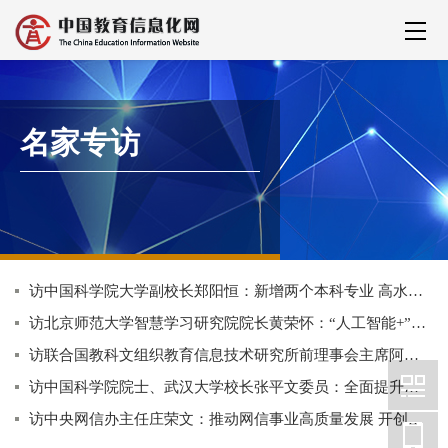
名家专访
访中国科学院大学副校长郑阳恒：新增两个本科专业 高水平科研平台向本科生倾斜
访北京师范大学智慧学习研究院院长黄荣怀：“人工智能+”为教育变革带来关键变量
访联合国教科文组织教育信息技术研究所前理事会主席阿莎`辛格`卡瓦：“智慧教育是全人类的共同事业”
访中国科学院院士、武汉大学校长张平文委员：全面提升数智能力 助推经济社会发展
访中央网信办主任庄荣文：推动网信事业高质量发展 开创网络强国建设新局面（权威访谈·学习贯彻党的二十届四中全会精神）