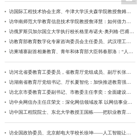
访国际工程技术协会主席、牛津大学沃夫森学院教授詹姆斯·克雷布：智能时代STEM教育如何发力
访华南师范大学教育信息技术学院教授詹泽慧：如何借力人工智能发展STEM教育
访俄罗斯贝加尔国立大学执行校长格里布诺夫·奥列格·巴甫洛维奇：重塑“数字一代”
访教育部教育数字化专家咨询委员会主任委员、武汉理工大学校长杨宗凯：STEM教育如何拥抱人工智能
访柬埔寨副首相兼教育、青年和体育部大臣韩春那洛：“人工智能会成就未来的教育”
访河北省委教育工委委员，省教育厅党组成员、副厅长张春生：深化“1+4”教育综合改革 加快推进由教育大省向教育强省的系统跃升
访湖南省教育厅党组书记、厅长夏智伦：加快推进教育强省建设 提升服务“三高四新”支撑能力
访北京市委教育工委副书记、市教委主任李奕：全面建设教育强国首善之区
访中央网信办主任庄荣文：深化网信领域改革 以网信事业高质量发展助力中国式现代化
访中国工程院院士、东北大学教授王国栋——把职业教育办在生产线上
访全国政协委员、北京邮电大学校长徐坤——人工智能让高校不再囿于围墙